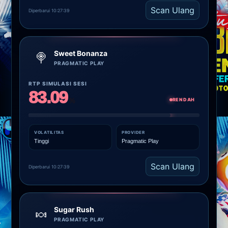
Scan Ulang
Diperbarui 10:27:39
Sweet Bonanza
🍭
PRAGMATIC PLAY
RTP SIMULASI SESI
83.09
%
RENDAH
VOLATILITAS
PROVIDER
Tinggi
Pragmatic Play
Scan Ulang
Diperbarui 10:27:39
Sugar Rush
🍬
PRAGMATIC PLAY