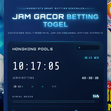
HARGATOTO SMART BETTING SCHEDULER
JAM GACOR
BETTING
TOGEL
COUNTDOWN REAL-TIME
SINYAL JAM GACOR
JADWAL BETTING OTOMATIS
HARGATOTO
HONGKONG POOLS
20:45 WIB
MENUJU JAM GACOR
10:17:00
4D • 3D • 2D
JENIS BETTING
20:45
21:30
22:15
22:55
WIB
94%
SINYAL GACOR