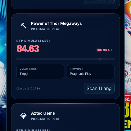
Power of Thor Megaways
🔨
PRAGMATIC PLAY
RTP SIMULASI SESI
84.63
%
RENDAH
VOLATILITAS
PROVIDER
Tinggi
Pragmatic Play
Scan Ulang
Diperbarui 10:27:39
Aztec Gems
💎
PRAGMATIC PLAY
RTP SIMULASI SESI