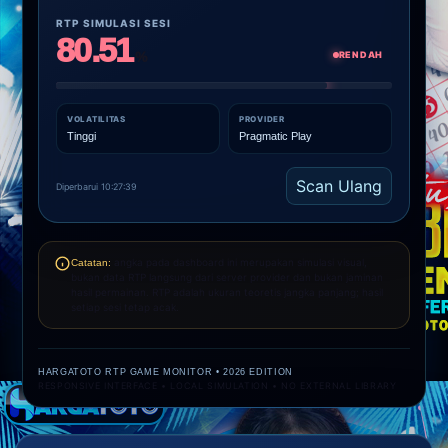
RTP SIMULASI SESI
80.51
%
RENDAH
VOLATILITAS
PROVIDER
Tinggi
Pragmatic Play
Scan Ulang
Diperbarui 10:27:39
angka pada dashboard ini merupakan simulasi visual,
Catatan:
bukan data RTP langsung dari server provider dan bukan jaminan
hasil permainan. RTP adalah ukuran teoretis jangka panjang; hasil
setiap sesi tetap acak.
HARGATOTO RTP GAME MONITOR • 2026 EDITION
RESPONSIVE INTERFACE • LOCAL SIMULATION • NO EXTERNAL LIBRARY