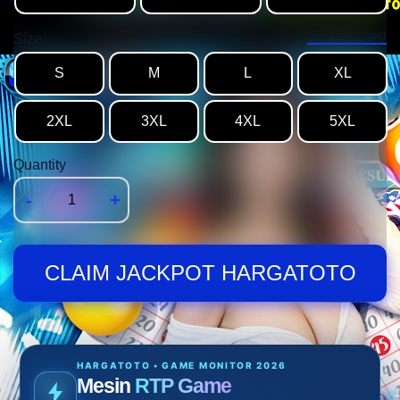
View Size Chart
Size
S
M
L
XL
2XL
3XL
4XL
5XL
Quantity
-
+
CLAIM JACKPOT HARGATOTO
HARGATOTO • GAME MONITOR 2026
Mesin
RTP Game