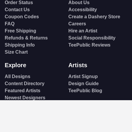
Order Status
About Us
Contact Us
Accessibility
Coupon Codes
Create a Dashery Store
FAQ
Careers
Free Shipping
Hire an Artist
Refunds & Returns
Social Responsibility
Shipping Info
TeePublic Reviews
Size Chart
Explore
Artists
All Designs
Artist Signup
Content Directory
Design Guide
Featured Artists
TeePublic Blog
Newest Designers
Newest T-Shirts
Tag Directory
Follow Us