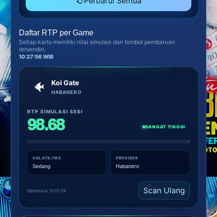
Perbarui Semua
Daftar RTP per Game
Setiap kartu memiliki nilai simulasi dan tombol pembaruan
tersendiri.
10:28:01 WIB
Koi Gate
🐠
HABANERO
RTP SIMULASI SESI
98.68
%
SANGAT TINGGI
VOLATILITAS
PROVIDER
Sedang
Habanero
Scan Ulang
Diperbarui 10:27:39