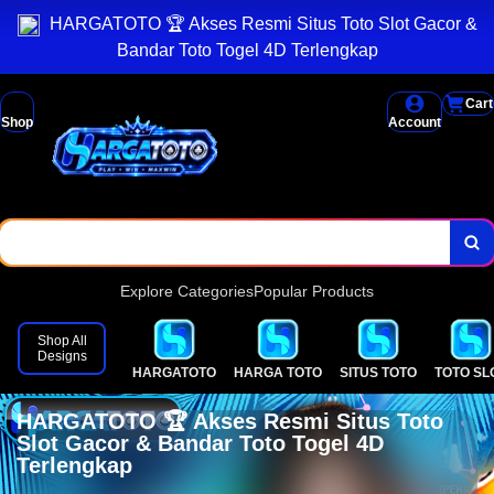
Situs Toto Slot Gacor Terlengkap
HARGATOTO 🏆 Akses Resmi Situs Toto Slot Gacor &
Bandar Toto Togel 4D Terlengkap
Bandar Toto Togel 4D Pilihan Pemain Masa Kini
Cart
Shop
Account
Explore Categories
Popular Products
Shop All
Designs
HARGATOTO
HARGA TOTO
SITUS TOTO
TOTO SL
HARGATOTO 🏆 Akses Resmi Situs Toto
Slot Gacor & Bandar Toto Togel 4D
Terlengkap