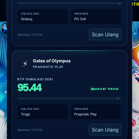
VOLATILITAS
PROVIDER
Sedang
PG Soft
Scan Ulang
Diperbarui 10:27:39
Gates of Olympus
⚡
PRAGMATIC PLAY
RTP SIMULASI SESI
95.44
%
SANGAT TINGGI
VOLATILITAS
PROVIDER
Tinggi
Pragmatic Play
Scan Ulang
Diperbarui 10:27:39