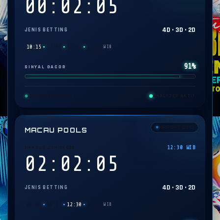
00:02:00
4D • 3D • 2D
JENIS BETTING
10:15
11:30
12:45
13:50
WIB
91%
SINYAL GACOR
HOT WINDOW LIVE
ANALYZER AKTIF
HARGATOTO
MACAU POOLS
12:30 WIB
MENUJU JAM GACOR
02:02:00
4D • 3D • 2D
JENIS BETTING
00:30
06:15
12:30
18:45
WIB